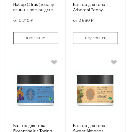
Набор Citrus (пена д/
Баттер для тела
ванны + лосьон д/тела
Arboreal Peony
+ гель для душа +
Smoothing /
от 5 310 ₽
от 2 880 ₽
мыло 115 гр + спонж)
Изысканный Пион
Смягчающий
В КОРЗИНУ
ПОДРОБНЕЕ
Баттер для тела
Баттер для тела
Florentina Iris Toning /
Sweet Almonds