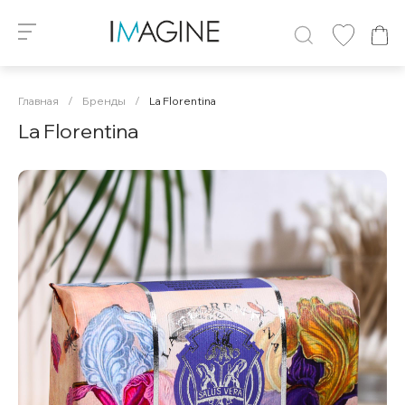
Главная
/
Бренды
/
La Florentina
La Florentina