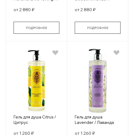
Флорентийский ирис
Nourishing / Сладкий
от 2 880 ₽
от 2 880 ₽
Тонизирующий
Миндаль Питательный
ПОДРОБНЕЕ
ПОДРОБНЕЕ
Гель для душа Citrus /
Гель для душа
Цитрус
Lavender / Лаванда
от 1 260 ₽
от 1 260 ₽