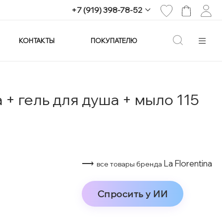
+7 (919) 398-78-52
КОНТАКТЫ
ПОКУПАТЕЛЮ
+7 (919) 398-78-52
г. Екатеринбург,
проспект Ленина, 25
Пн-Вс: 11:00-21:00
info@imagine-parfum.ru
 + гель для душа + мыло 115
⟶
La Florentina
все товары бренда
Спросить у ИИ