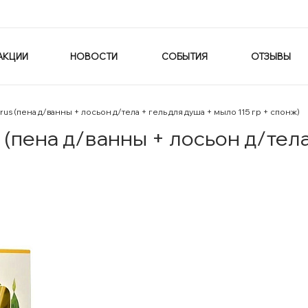
АКЦИИ
НОВОСТИ
СОБЫТИЯ
ОТЗЫВЫ
us (пена д/ванны + лосьон д/тела + гель для душа + мыло 115 гр + спонж)
(пена д/ванны + лосьон д/тела