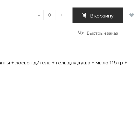
-
+
В корзину
Быстрый заказ
ны + лосьон д/тела + гель для душа + мыло 115 гр +