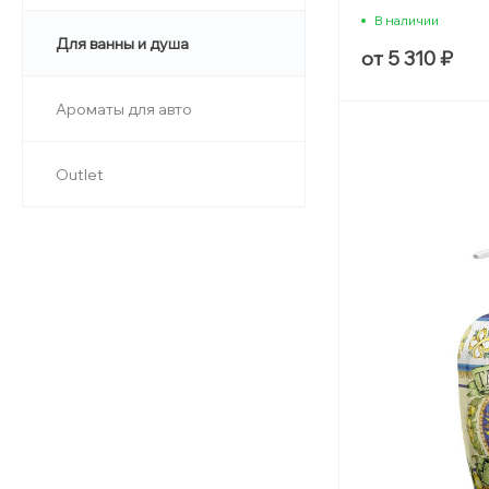
+ спонж)
В наличии
Для ванны и душа
от 5 310 ₽
Ароматы для авто
Outlet