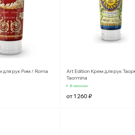
ем для рук Рим / Roma
Art Edition Крем для рук Таор
Taormina
В наличии
от 1 260 ₽