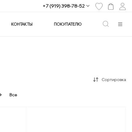
+7 (919) 398-78-52
КОНТАКТЫ
ПОКУПАТЕЛЮ
+7 (919) 398-78-52
г. Екатеринбург,
проспект Ленина, 25
Пн-Вс: 11:00-21:00
info@imagine-parfum.ru
Сортировка
Все