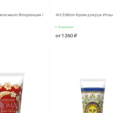
дкое мыло Флоренция /
Art Edition Крем для рук Искья
В наличии
от 1 260 ₽