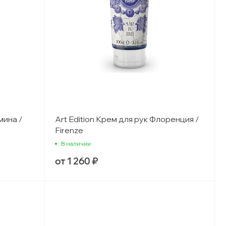
мина /
Art Edition Крем для рук Флоренция /
Firenze
В наличии
от 1 260 ₽