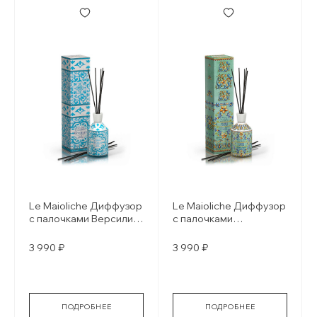
Le Maioliche Диффузор
Le Maioliche Диффузор
с палочками Версилия
с палочками
/ Versilia
Каприйский ирис / Iris
of capri
3 990 ₽
3 990 ₽
ПОДРОБНЕЕ
ПОДРОБНЕЕ