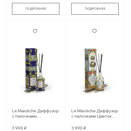
ПОДРОБНЕЕ
ПОДРОБНЕЕ
Le Maioliche Диффузор
Le Maioliche Диффузор
с палочками
с палочками Цветок
Сицилийский лимон /
сицилийского
Sicilian lemon
апельсина / Sicilian
3 990 ₽
3 990 ₽