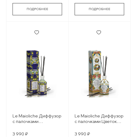
ПОДРОБНЕЕ
ПОДРОБНЕЕ
Le Maioliche Диффузор
Le Maioliche Диффузор
с палочками
с палочками Цветок
Сицилийский лимон /
сицилийского
Sicilian lemon
апельсина / Sicilian
3 990 ₽
3 990 ₽