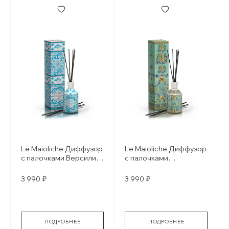
Le Maioliche Диффузор
Le Maioliche Диффузор
с палочками Версилия
с палочками
/ Versilia
Каприйский ирис / Iris
of capri
3 990 ₽
3 990 ₽
ПОДРОБНЕЕ
ПОДРОБНЕЕ