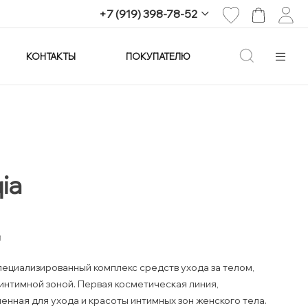
+7 (919) 398-78-52
КОНТАКТЫ
ПОКУПАТЕЛЮ
+7 (919) 398-78-52
г. Екатеринбург,
проспект Ленина, 25
Пн-Вс: 11:00-21:00
info@imagine-parfum.ru
ia
я
пециализированный комплекс средств ухода за телом,
 интимной зоной. Первая косметическая линия,
енная для ухода и красоты интимных зон женского тела.