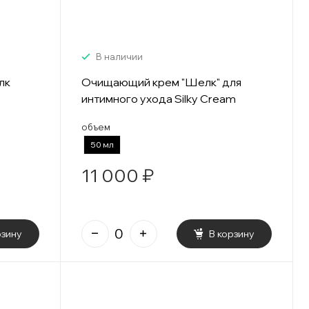
В наличии
лк
Очищающий крем "Шелк" для
интимного ухода Silky Cream
объем
50 мл
11 000 ₽
рзину
В корзину