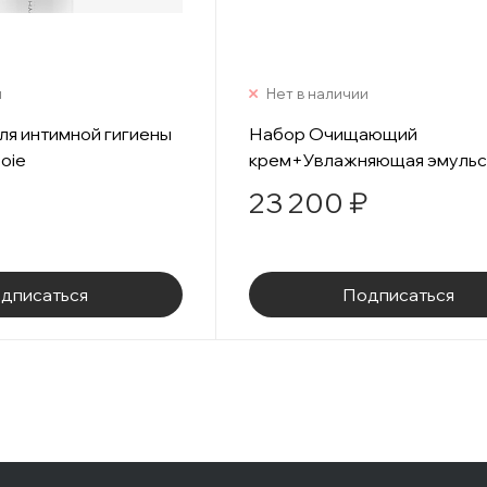
и
Нет в наличии
ля интимной гигиены
Набор Очищающий
oie
крем+Увлажняющая эмульс
23 200 ₽
дписаться
Подписаться