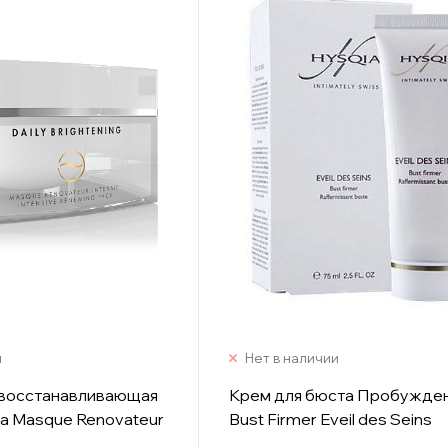
и
Нет в наличии
 восстанавливающая
Крем для бюста Пробужден
ца Masque Renovateur
Bust Firmer Eveil des Seins