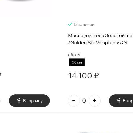
В наличии
Масло для тела Золотой ше
/Golden Silk Voluptuous Oil
объем
50 мл
₽
14 100 ₽
В корзину
В ко