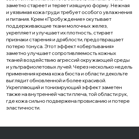
заметно стареет и теряет изящную форму. Нежная
и уязвимая кожа груди требует особого увлажнения
и питания. Крем «Пробуждение» окутывает
поддерживающие ткани молочных желез,
укрепляет и улучшает их плотность, стирает
признаки старения и дряблости, предотвращает
потерю тонуса. Этот эффект «обертывания»
заметно улучшает сопротивляемость кожных
тканей воздействию агрессий окружающей среды
и ультрафиолетовых лучей. Через несколько недель
применения крема кожа бюста и области декольте
выглядит обновленной и более красивой.
Укрепляющий и тонизирующий эффект заметен
также на внутренней части плеча, той области рук,
где кожа сильно подвержена провисанию и потере
эластичности.