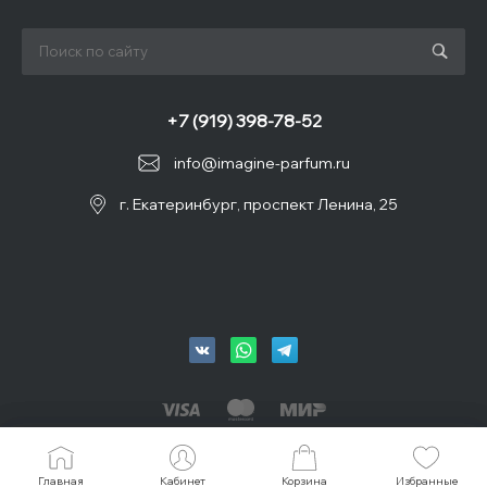
+7 (919) 398-78-52
info@imagine-parfum.ru
г. Екатеринбург, проспект Ленина, 25
© 2026 IMAGINE, Все права защищены
Главная
Главная
Кабинет
Кабинет
Корзина
Корзина
Избранные
Избранные