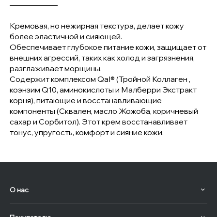
Кремовая, но нежирная текстура, делает кожу
более эластичной и сияющей.
Обеспечивает глубокое питание кожи, защищает от
внешних агрессий, таких как холод и загрязнения,
разглаживает морщины.
Содержит комплексом QaI® (Тройной Коллаген ,
коэнзим Q10, аминокислоты и Малберри Экстракт
корня), питающие и восстанавливающие
компоненты (Сквален, масло Жожоба, коричневый
сахар и Сорбитол). Этот крем восстанавливает
тонус, упругость, комфорт и сияние кожи.
О нас