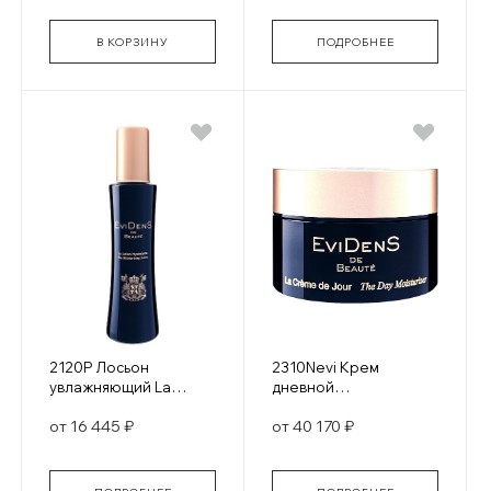
В КОРЗИНУ
ПОДРОБНЕЕ
2120P Лосьон
2310Nevi Крем
увлажняющий La
дневной
Lotion Hudratante
увлажняющий La
от 16 445 ₽
от 40 170 ₽
Creme de Jour