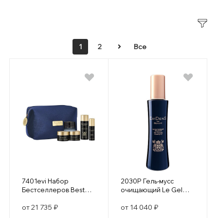
1
2
Все
7401evi Набор
2030P Гель-мусс
Бестселлеров Best
очищающий Le Gel
Sellers Set
Nettoyant Moussant
от 21 735 ₽
от 14 040 ₽