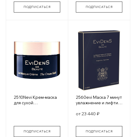
Nourishing Lip
Treatment Tinted
ПОДПИСАТЬСЯ
ПОДПИСАТЬСЯ
2510Nevi Крем-маска
2560evi Маска 7 минут
для сухой
увлажнение и лифтинг
обезвоженной и
для лица и шеи саше
от 23 440 ₽
поврежденной кожи
4*28 мл
La Masque Creme
ПОДПИСАТЬСЯ
ПОДПИСАТЬСЯ