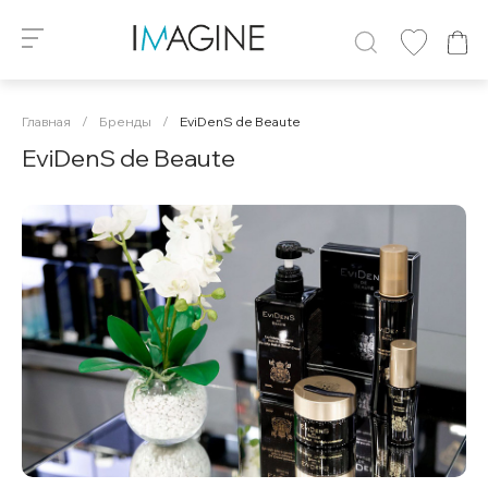
Главная
/
Бренды
/
EviDenS de Beaute
EviDenS de Beaute