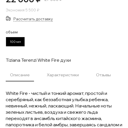
Экономия
5 500 ₽
Рассчитать доставку
объем
100 мл
Tiziana Terenzi White Fire духи
Описание
Характеристики
Отзывы
White Fire - чистый и тонкий аромат; простой и
серебряный, как беззаботная улыбка ребенка,
невинный, нежный, ласкающий. Начальные ноты
зеленых листьев, воздуха и свежего льда
переходят в ансамбль китайского жасмина,
папоротника и белой амбры, завершаясь сандалом и