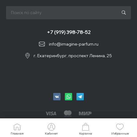
+7 (919) 398-78-52
info@imagine-parfum.ru
г. Екатеринбург, проспект Ленина, 25
© 2026 IMAGINE, Все права защищены
Главная
Главная
Кабинет
Кабинет
Корзина
Корзина
Избранные
Избранные