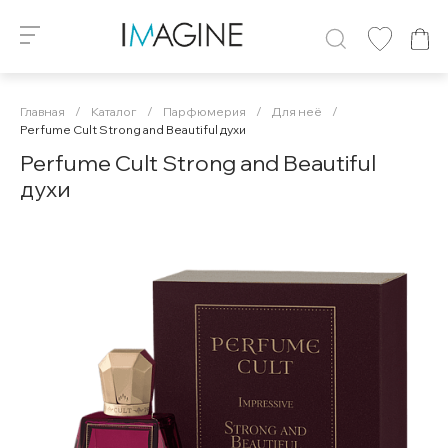
Главная
/
Каталог
/
Парфюмерия
/
Для неё
/
Perfume Cult Strong and Beautiful духи
Perfume Cult Strong and Beautiful
духи