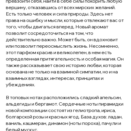
превзойти себя, найти в себе силы покорить любую
вершину, отказавшись от всех мирских желаний.
Есть только человек и сила природы. Здесь нет
права на ошибку и мысли, которые отвлекают вас от
того, чтобы двигаться вперед. Новый аромат
позволит сосредоточиться на том, что
действительно важно. Может быть, он вдохновит
или позволит переосмыслить жизнь. Несомненно,
этот парфюм красив и великолепен, в нем есть
определенная притягательность и особая магия. Он
также рассказывает свою историю любви, которая
основана не только на взаимной симпатии, но и на
взаимных взглядах, интересах, принципах и
убеждениях.
В топовых нотах расположились сладкий апельсин,
альдегиды и бергамот. Сердечные ноты пирамидки
новой композиции состоят из гелиотропа, ириса,
болгарской розы и красных ягод. База духов: ладан,
ваниль, кашмеран, динамон (ноты пороха), пачули и
белый мускус.