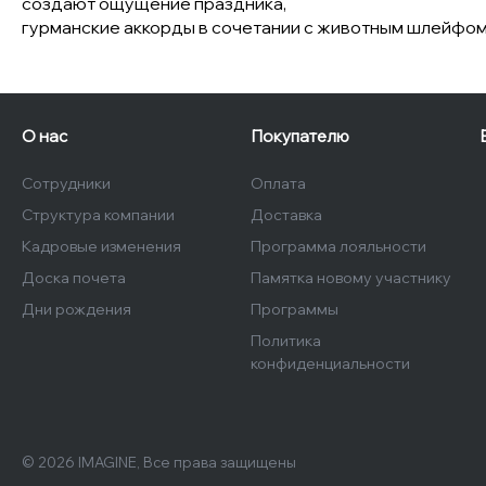
создают ощущение праздника,
гурманские аккорды в сочетании с животным шлейфом 
О нас
Покупателю
Сотрудники
Оплата
Структура компании
Доставка
Кадровые изменения
Программа лояльности
Доска почета
Памятка новому участнику
Дни рождения
Программы
Политика
конфиденциальности
© 2026 IMAGINE, Все права защищены