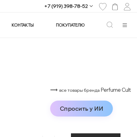
+7 (919) 398-78-52
КОНТАКТЫ
ПОКУПАТЕЛЮ
+7 (919) 398-78-52
г. Екатеринбург,
проспект Ленина, 25
Пн-Вс: 11:00-21:00
info@imagine-parfum.ru
⟶
Perfume Cult
все товары бренда
Спросить у ИИ