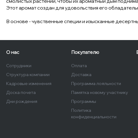
смолистых растений, чтобы их ароматный дым поднимал
Этот аромат создан для удовольствия его обладатель
В основе - чувственные специи и изысканные десертны
О нас
Покупателю
Сотрудники
Оплата
Структура компании
Доставка
Кадровые изменения
Программа лояльности
Доска почета
Памятка новому участнику
Дни рождения
Программы
Политика
конфиденциальности