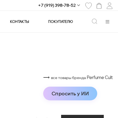
+7 (919) 398-78-52
КОНТАКТЫ
ПОКУПАТЕЛЮ
+7 (919) 398-78-52
г. Екатеринбург,
проспект Ленина, 25
Пн-Вс: 11:00-21:00
info@imagine-parfum.ru
⟶
Perfume Cult
все товары бренда
Спросить у ИИ