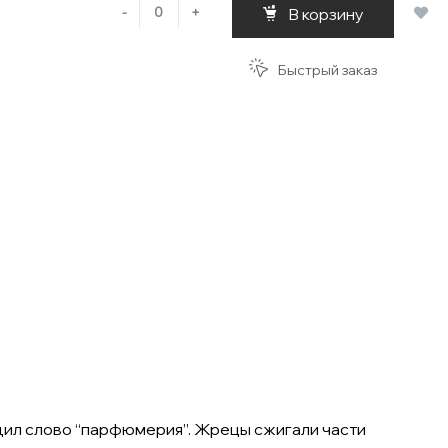
-
+
В корзину
Быстрый заказ
одил слово “парфюмерия”. Жрецы сжигали части