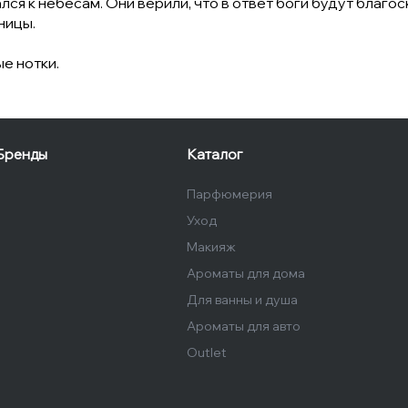
ся к небесам. Они верили, что в ответ боги будут благос
ницы.
е нотки.
Бренды
Каталог
Парфюмерия
Уход
Макияж
Ароматы для дома
Для ванны и душа
Ароматы для авто
Outlet