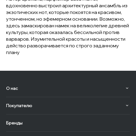
вдохновенно выстроил архитектурный ансамбль из
экзотических нот, которые покоятся на красивом,
утонченном, но эфемерном основании. Возможно,
здесь замаскирован намек на великолепие древней
культуры, которая оказалась бессильной против
варваров. Изумительной красоты и насыщенности
действо разворачивается по строго заданному
плану
О нас
Покупателю
Бренды