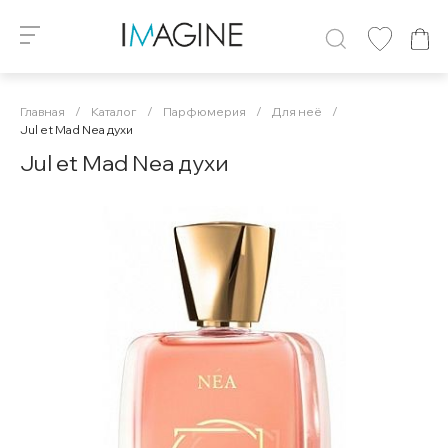
Главная
/
Каталог
/
Парфюмерия
/
Для неё
/
Jul et Mad Nea духи
Jul et Mad Nea духи