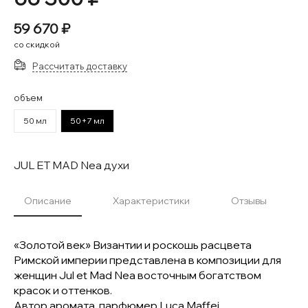
59 670 ₽
со скидкой
Рассчитать доставку
объем
50 мл
50+7 мл
JUL ET MAD Nea духи
Описание
Характеристики
Отзывы
«Золотой век» Византии и роскошь расцвета
Римской империи представлена в композиции для
женщин Jul et Mad Nea восточным богатством
красок и оттенков.
Автор аромата, парфюмер Luca Maffei,