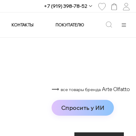
+7 (919) 398-78-52
КОНТАКТЫ
ПОКУПАТЕЛЮ
+7 (919) 398-78-52
г. Екатеринбург,
проспект Ленина, 25
Пн-Вс: 11:00-21:00
info@imagine-parfum.ru
⟶
Arte Olfatto
все товары бренда
Спросить у ИИ