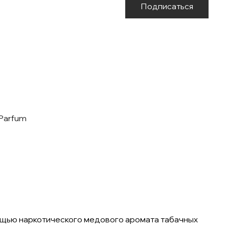
Подписаться
 Parfum
мощью наркотического медового аромата табачных