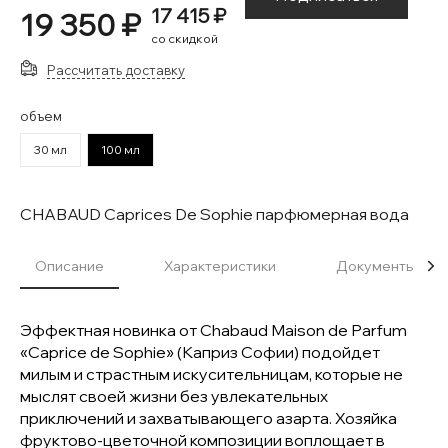
17 415 ₽
19 350 ₽
со скидкой
Рассчитать доставку
объем
30 мл
100 мл
CHABAUD Caprices De Sophie парфюмерная вода
Описание
Характеристики
Документы
Эффектная новинка от Chabaud Maison de Parfum
«Caprice de Sophie» (Каприз Софии) подойдет
милым и страстным искусительницам, которые не
мыслят своей жизни без увлекательных
приключений и захватывающего азарта. Хозяйка
фруктово-цветочной композиции воплощает в