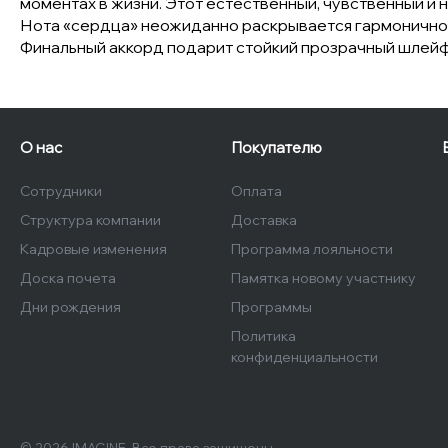
моментах в жизни. Этот естественный, чувственный и 
Нота «сердца» неожиданно раскрывается гармоничной
Финальный аккорд подарит стойкий прозрачный шлей
О нас
Покупателю
Сотрудники
Оплата
Структура компании
Доставка
Кадровые изменения
Программа лояльности
Доска почета
Памятка новому участнику
Дни рождения
Программы
Политика
конфиденциальности
© 2026 IMAGINE, Все права защищены