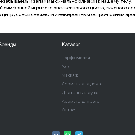
незабываемый запах максимально близкий к нашему телу.
 симфонией игривого апельсинового цвета, вкусного ар
ф цитрусовой свежести и невероятным остро-пряным аро
Бренды
Каталог
Парфюмерия
Уход
Макияж
Ароматы для дома
Для ванны и душа
Ароматы для авто
Outlet