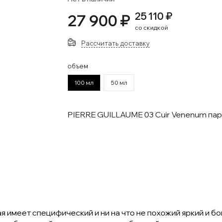
25 110 ₽
27 900 ₽
со скидкой
Рассчитать доставку
объем
100 мл
50 мл
PIERRE GUILLAUME 03 Cuir Venenum п
я имеет специфический и ни на что не похожий яркий и 