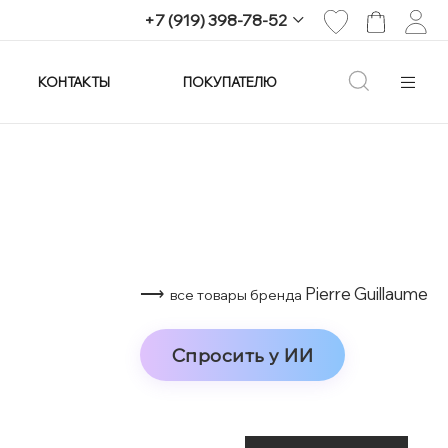
+7 (919) 398-78-52
КОНТАКТЫ
ПОКУПАТЕЛЮ
+7 (919) 398-78-52
г. Екатеринбург,
проспект Ленина, 25
Пн-Вс: 11:00-21:00
info@imagine-parfum.ru
⟶
Pierre Guillaume
все товары бренда
Спросить у ИИ