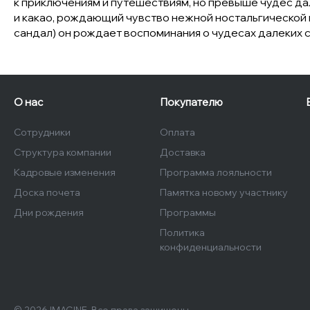
к приключениям и путешествиям, но превыше чудес да
и какао, рождающий чувство нежной ностальгической
сандал) он рождает воспоминания о чудесах далеких ст
О нас
Покупателю
Сотрудники
Оплата
Структура компании
Доставка
Кадровые изменения
Программа лояльности
Доска почета
Памятка новому участнику
Дни рождения
Программы
Политика
конфиденциальности
© 2026 IMAGINE, Все права защищены