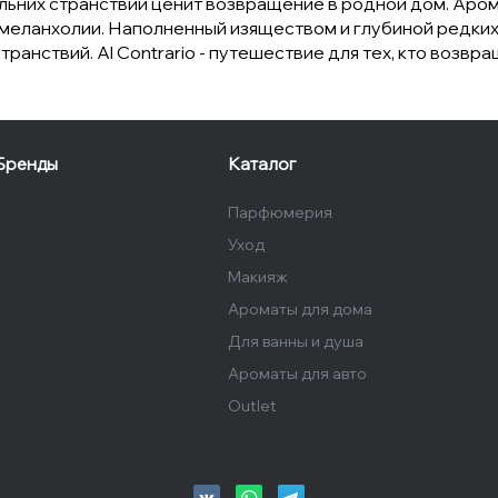
льних странствий ценит возвращение в родной дом. Аром
 меланхолии. Наполненный изяществом и глубиной редких
ранствий. Al Contrario - путешествие для тех, кто возвр
Бренды
Каталог
Парфюмерия
Уход
Макияж
Ароматы для дома
Для ванны и душа
Ароматы для авто
Outlet