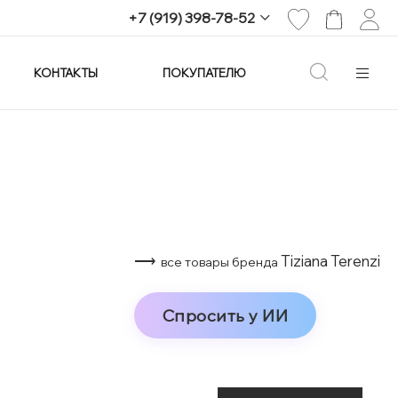
+7 (919) 398-78-52
КОНТАКТЫ
ПОКУПАТЕЛЮ
+7 (919) 398-78-52
г. Екатеринбург,
проспект Ленина, 25
Пн-Вс: 11:00-21:00
info@imagine-parfum.ru
⟶
Tiziana Terenzi
все товары бренда
Спросить у ИИ