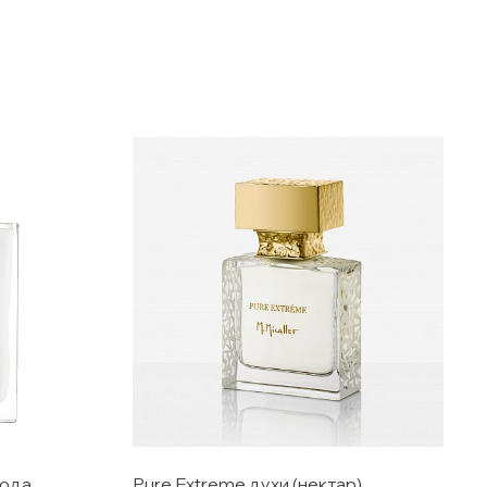
вода
Pure Extreme духи (нектар)