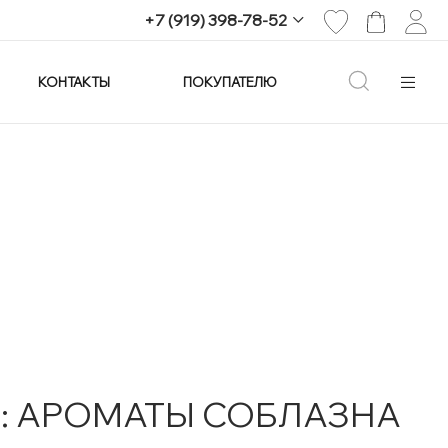
+7 (919) 398-78-52
КОНТАКТЫ
ПОКУПАТЕЛЮ
+7 (919) 398-78-52
г. Екатеринбург,
проспект Ленина, 25
Пн-Вс: 11:00-21:00
info@imagine-parfum.ru
ти: АРОМАТЫ СОБЛАЗНА