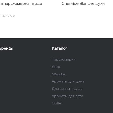
ka парфюмерная вода
Chemise Blanche духи
14 375 ₽
Бренды
Каталог
Парфюмерия
Уход
Макияж
Ароматы для дома
Для ванны и душа
Ароматы для авто
Outlet