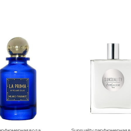
парфюмерная вода
Sunsuality парфюмерная 