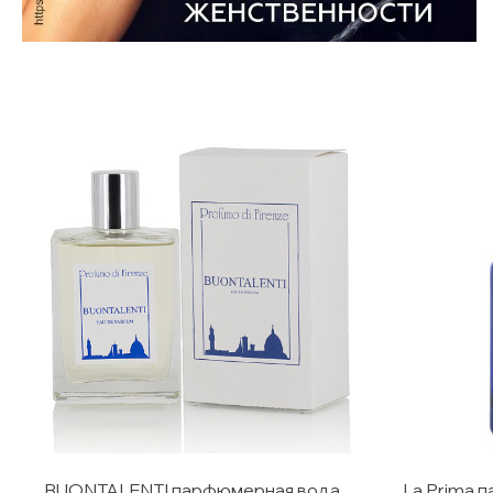
BUONTALENTI парфюмерная вода
La Prima 