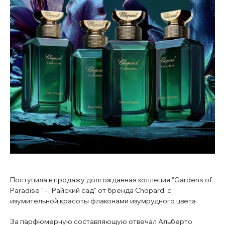
Поступила в продажу долгожданная коллеция "Gardens of
Paradise " - "Райский сад" от бренда Chopard, с
изумительной красоты флаконами изумрудного цвета
За парфюмерную составляющую отвечал Альберто