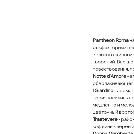
Pantheon Roma
на
ольфакторных ше
великого живопис
творений. Все ше
повествования, п
Notte d'Amore
- э
обволакивающего
l Giardino
- аромат
произносились по
медленно и мелод
цветочный восто
Trastevere
- райо
кофейных зерен и
Donna Margherita