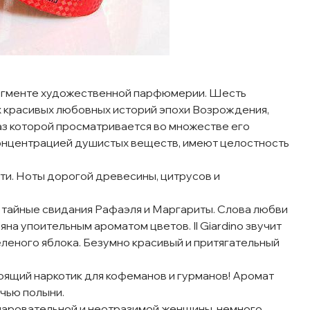
сегменте художественной парфюмерии. Шесть
 красивых любовных историй эпохи Возрождения,
аз которой просматривается во множестве его
концентрацией душистых веществ, имеют целостность
сти. Ноты дорогой древесины, цитрусов и
и тайные свидания Рафаэля и Маргариты. Слова любви
на упоительным ароматом цветов. Il Giardino звучит
еного яблока. Безумно красивый и притягательный
тоящий наркотик для кофеманов и гурманов! Аромат
чью полыни.
чаровательной и неотразимой женщины, немного