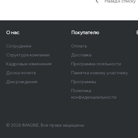
Назад к списку
О нас
Покупателю
Сотрудники
Оплата
Структура компании
Доставка
Кадровые изменения
Программа лояльности
Доска почета
Памятка новому участнику
Дни рождения
Программы
Политика
конфиденциальности
© 2026 IMAGINE, Все права защищены