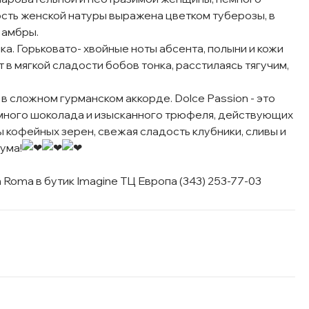
ость женской натуры выражена цветком туберозы, в
 амбры.
а. Горьковато- хвойные ноты абсента, полыни и кожи
в мягкой сладости бобов тонка, расстилаясь тягучим,
в сложном гурманском аккорде. Dolce Passion - это
много шоколада и изысканного трюфеля, действующих
 кофейных зерен, свежая сладость клубники, сливы и
ума!
oma в бутик Imagine ТЦ Европа (343) 253-77-03