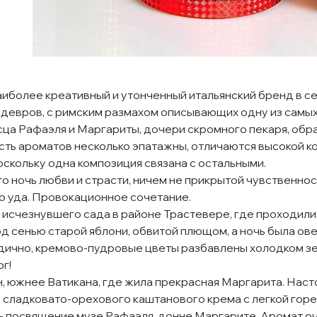
иболее креативный и утонченный итальянский бренд в 
девров, с римским размахом описывающих одну из самых
ца Рафаэля и Маргариты, дочери скромного пекаря, обр
сть ароматов несколько эпатажны, отличаются высокой 
оскольку одна композиция связана с остальными.
то ночь любви и страсти, ничем не прикрытой чувственно
 уда. Провокационное сочетание.
 исчезнувшего сада в районе Трастевере, где проходил
д сенью старой яблони, обвитой плющом, а ночь была овея
ично, кремово-пудровые цветы разбавлены холодком зел
рг!
н, южнее Ватикана, где жила прекрасная Маргарита. Нас
 сладковато-орехового каштанового крема с легкой горе
- посвящение музе Рафаэля, донне Маргарите. Аромат о