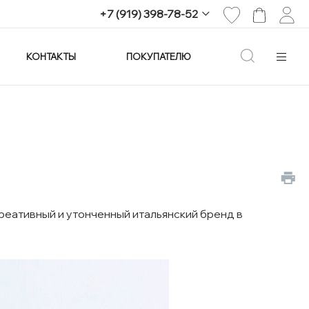
+7 (919) 398-78-52
КОНТАКТЫ
ПОКУПАТЕЛЮ
+7 (919) 398-78-52
г. Екатеринбург,
проспект Ленина, 25
Пн-Вс: 11:00-21:00
info@imagine-parfum.ru
реативный и утонченный итальянский бренд в