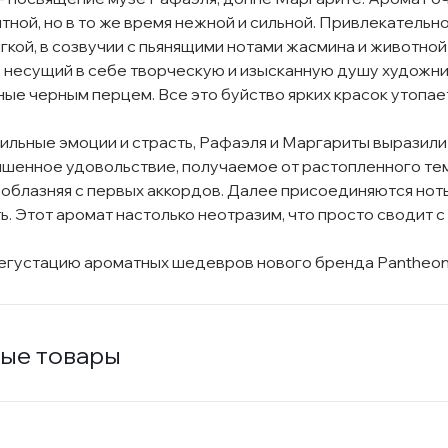
тной, но в то же время нежной и сильной. Привлекательн
гкой, в созвучии с пьянящими нотами жасмина и животной
, несущий в себе творческую и изысканную душу художник
ые черным перцем. Все это буйство ярких красок утопает 
сильные эмоции и страсть, Рафаэля и Маргариты выразили 
ышенное удовольствие, получаемое от растопленного те
соблазняя с первых аккордов. Далее присоединяются ноты
ь. Этот аромат настолько неотразим, что просто сводит с 
густацию ароматных шедевров нового бренда Pantheon R
ые товары