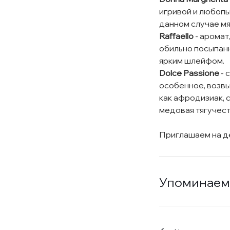
игривой и любопы
данном случае мя
Raffaello
- аромат
обильно посыпанн
ярким шлейфом.
Dolce Passione
- 
особенное, возв
как афродизиак, 
медовая тягучест
Приглашаем на де
Упоминаем