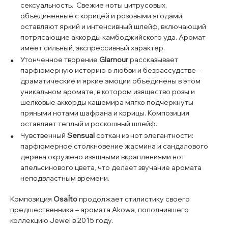
сексуальность. Свежие ноты цитрусовых,
объединенные с корицей и розовыми ягодами
оставляют яркий и интенсивный шлейф, включающий
потрясающие аккорды камбоджийского уда. Аромат
имеет сильный, экспрессивный характер.
Утонченное творение
Glamour
рассказывает
парфюмерную историю о любви и безрассудстве –
драматические и яркие эмоции объединены в этом
уникальном аромате, в котором изящество розы и
шелковые аккорды кашемира мягко подчеркнуты
пряными нотами шафрана и корицы. Композиция
оставляет теплый и роскошный шлейф.
Чувственный
Sensual
соткан из нот элегантности:
парфюмерное столкновение жасмина и сандалового
дерева окружено изящными вкраплениями нот
апельсинового цвета, что делает звучание аромата
неподвластным времени.
Композиция
OsaÏto
продолжает стилистику своего
предшественника – аромата
Akowa
, пополнившего
коллекцию
Jewel
в 2015 году.