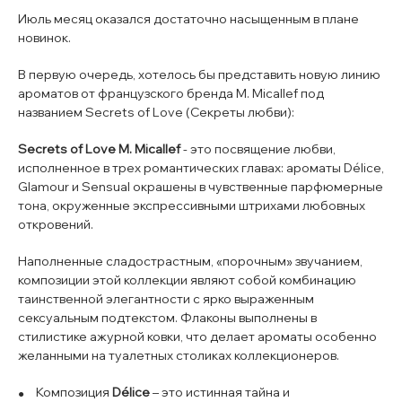
Июль месяц оказался достаточно насыщенным в плане
новинок.
В первую очередь, хотелось бы представить новую линию
ароматов от французского бренда M. Micallef под
названием Secrets of Love (Секреты любви):
Secrets of Love M. Micallef
- это посвящение любви,
исполненное в трех романтических главах: ароматы Délice,
Glamour и Sensual окрашены в чувственные парфюмерные
тона, окруженные экспрессивными штрихами любовных
откровений.
Наполненные сладострастным, «порочным» звучанием,
композиции этой коллекции являют собой комбинацию
таинственной элегантности с ярко выраженным
сексуальным подтекстом. Флаконы выполнены в
стилистике ажурной ковки, что делает ароматы особенно
желанными на туалетных столиках коллекционеров.
Композиция
Délice
– это истинная тайна и