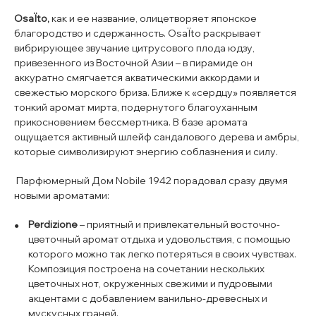
OsaÏto,
как и ее название, олицетворяет японское
благородство и сдержанность. OsaÏto раскрывает
вибрирующее звучание цитрусового плода юдзу,
привезенного из Восточной Азии – в пирамиде он
аккуратно смягчается акватическими аккордами и
свежестью морского бриза. Ближе к «сердцу» появляется
тонкий аромат мирта, подернутого благоуханным
прикосновением бессмертника. В базе аромата
ощущается активный шлейф сандалового дерева и амбры,
которые символизируют энергию соблазнения и силу.
Парфюмерный Дом Nobile 1942 порадовал сразу двумя
новыми ароматами:
Perdizione
– приятный и привлекательный восточно-
цветочный аромат отдыха и удовольствия, с помощью
которого можно так легко потеряться в своих чувствах.
Композиция построена на сочетании нескольких
цветочных нот, окруженных свежими и пудровыми
акцентами с добавлением ванильно-древесных и
мускусных граней.