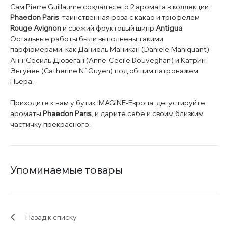
Сам Pierre Guillaume создал всего 2 аромата в коллекции
Phaedon Paris
: таинственная роза с какао и трюфелем
Rouge Avignon
и свежий фруктовый шипр
Antigua
.
Остальные работы были выполнены такими
парфюмерами, как Даниель Маникан (Daniele Maniquant),
Анн-Сесиль Дювеган (Anne-Cecile Douveghan) и Катрин
Энгуйен (Catherine N`Guyen) под общим патронажем
Пьера.
Приходите к нам у бутик IMAGINE-Европа, дегустируйте
ароматы
Phaedon Paris
, и дарите себе и своим близким
частичку прекрасного.
Упоминаемые товары
Назад к списку