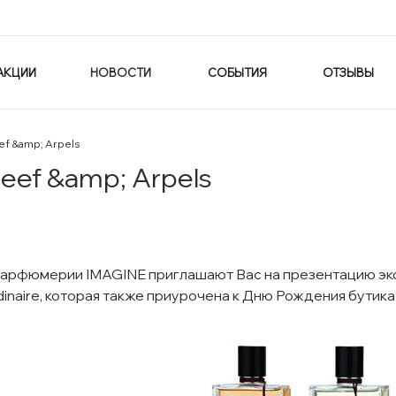
АКЦИИ
НОВОСТИ
СОБЫТИЯ
ОТЗЫВЫ
ef &amp; Arpels
eef &amp; Arpels
арфюмерии IMAGINE приглашают Вас на презентацию экск
rdinaire, которая также приурочена к Дню Рождения бутика 