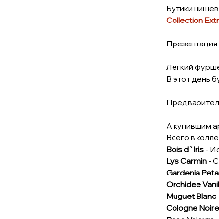
Бутики нише
Collection Ext
Презентация с
Легкий фурше
В этот день б
Предваритель
А купившим 
Всего в колл
Bois d`Iris
- И
Lys Carmin
- 
Gardenia Peta
Orchidee Vanil
Muguet Blanc
Cologne Noire