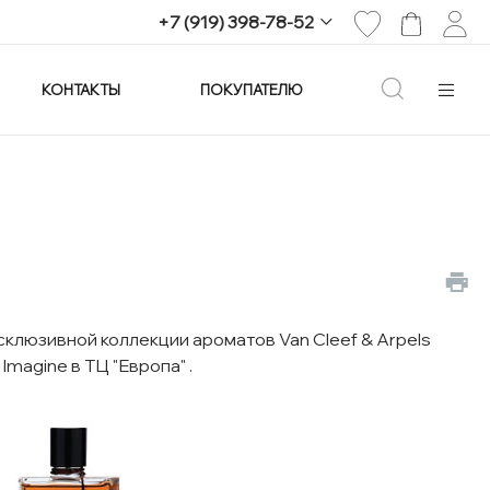
+7 (919) 398-78-52
КОНТАКТЫ
ПОКУПАТЕЛЮ
+7 (919) 398-78-52
г. Екатеринбург,
проспект Ленина, 25
Пн-Вс: 11:00-21:00
info@imagine-parfum.ru
люзивной коллекции ароматов Van Cleef & Arpels
Imagine в ТЦ "Европа" .