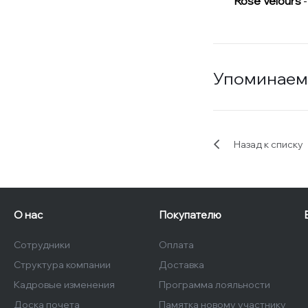
Rose Velours
-
Упоминаем
Назад к списку
О нас
Покупателю
Сотрудники
Оплата
Структура компании
Доставка
Кадровые изменения
Программа лояльности
Доска почета
Памятка новому участнику