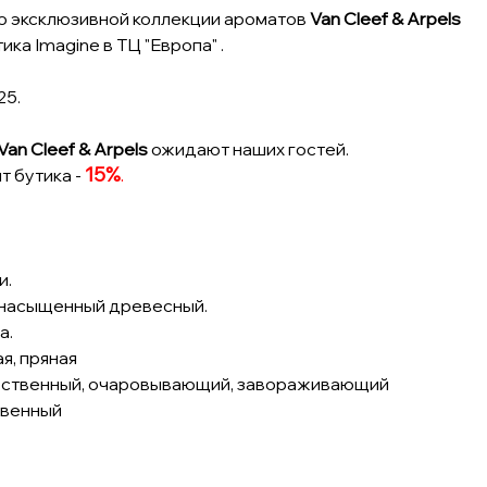
ю эксклюзивной коллекции ароматов
Van Cleef & Arpels
ка Imagine в ТЦ "Европа" .
25.
Van Cleef & Arpels
ожидают наших гостей.
15%
.
т бутика -
и.
н насыщенный древесный.
а.
я, пряная
увственный, очаровывающий, завораживающий
твенный