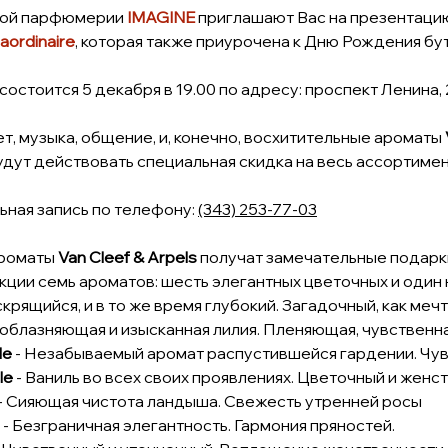
вой парфюмерии
IMAGINE
приглашают Вас на презентаци
raordinaire
, которая также приурочена к Дню Рождения бути
остоится 5 декабря в 19.00 по адресу: проспект Ленина, 
т, музыка, общение, и, конечно, восхитительные ароматы
удут действовать специальная скидка на весь ассортимен
ная запись по телефону:
(343) 253-77-03
ароматы
Van Cleef & Arpels
получат замечательные подарк
екции семь ароматов: шесть элегантных цветочных и оди
скрящийся, и в то же время глубокий. Загадочный, как мечт
Соблазняющая и изысканная лилия. Пленяющая, чувственна
le
- Незабываемый аромат распустившейся гардении. Ч
le
- Ваниль во всех своих проявлениях. Цветочный и женс
- Сияющая чистота ландыша. Свежесть утренней росы
- Безграничная элегантность. Гармония пряностей.