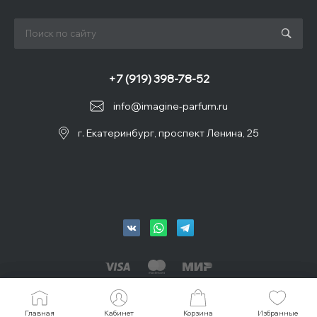
+7 (919) 398-78-52
info@imagine-parfum.ru
г. Екатеринбург, проспект Ленина, 25
© 2026 IMAGINE, Все права защищены
Главная
Главная
Кабинет
Кабинет
Корзина
Корзина
Избранные
Избранные