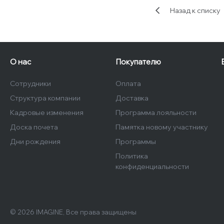
Назад к списку
О нас
Покупателю
Сотрудники
Оплата
Структура компании
Доставка
Кадровые изменения
Программа лояльности
Доска почета
Памятка новому участнику
Дни рождения
Программы
Политика
конфиденциальности
© 2026 IMAGINE, Все права защищены