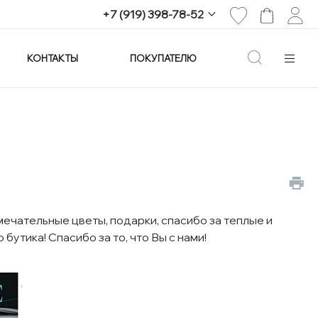
+7 (919) 398-78-52
КОНТАКТЫ
ПОКУПАТЕЛЮ
+7 (919) 398-78-52
г. Екатеринбург,
проспект Ленина, 25
Пн-Вс: 11:00-21:00
info@imagine-parfum.ru
ечательные цветы, подарки, спасибо за теплые и
утика! Спасибо за то, что Вы с нами!