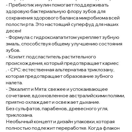
- Пребиотик инулин помогает поддерживать
здоровую бактериальную флору зубов для
сохранения здорового баланса микробиома всей
полости рта. Это настоящий суперфуд для наших
десен!
- Формула с гидроксиапатитом укрепляет зубную
эмаль, способствуя общему улучшению состояния
зубов.
- Ксилит: подсластитель растительного
происхождения, который предотвращает кариес
. - CPC: естественная альтернатива триклозану,
которая предотвращает образование зубного
налета.
- Эвкалипт и Мята: свежее и успокаивающее
сочетание, вдохновленное австралийскими полями,
приятно охлаждает и освежает дыхание.
Без сульфатов, парабенов, древесного угля,
триклозана.
Необычный концепт и дизайн упаковки, которая
полностью подлежит переработке. Когда флакон