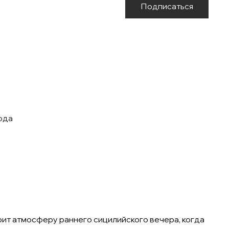
Подписаться
вода
рит атмосферу раннего сицилийского вечера, когда