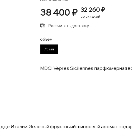
32 260 ₽
38 400 ₽
со скидкой
Рассчитать доставку
объем
75 мл
MDCI Vepres Siciliennes парфюмерная 
сердце Италии. Зеленый фруктовый шипровый аромат пода