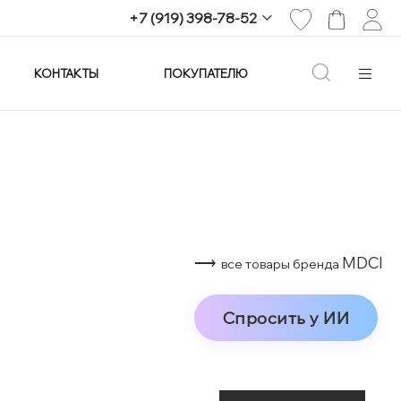
+7 (919) 398-78-52
КОНТАКТЫ
ПОКУПАТЕЛЮ
+7 (919) 398-78-52
г. Екатеринбург,
проспект Ленина, 25
Пн-Вс: 11:00-21:00
info@imagine-parfum.ru
⟶
MDCI
все товары бренда
Спросить у ИИ