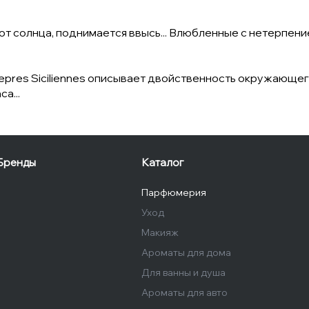
 солнца, поднимается ввысь... Влюбленные с нетерпение
res Siciliennes описывает двойственность окружающего
а...
Бренды
Каталог
Парфюмерия
Уход
Макияж
Ароматы для дома
Для ванны и душа
Ароматы для авто