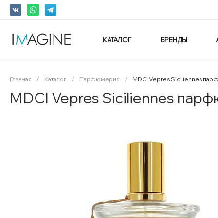
КАТАЛОГ
БРЕНДЫ
Главная
/
Каталог
/
Парфюмерия
/
MDCI Vepres Siciliennes па
MDCI Vepres Siciliennes пар