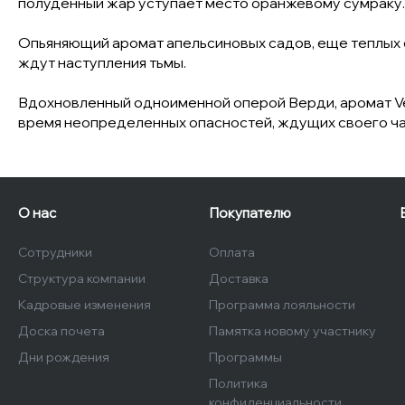
полуденный жар уступает место оранжевому сумраку.
Опьяняющий аромат апельсиновых садов, еще теплых от
ждут наступления тьмы.
Вдохновленный одноименной оперой Верди, аромат Vep
время неопределенных опасностей, ждущих своего час
О нас
Покупателю
Сотрудники
Оплата
Структура компании
Доставка
Кадровые изменения
Программа лояльности
Доска почета
Памятка новому участнику
Дни рождения
Программы
Политика
конфиденциальности