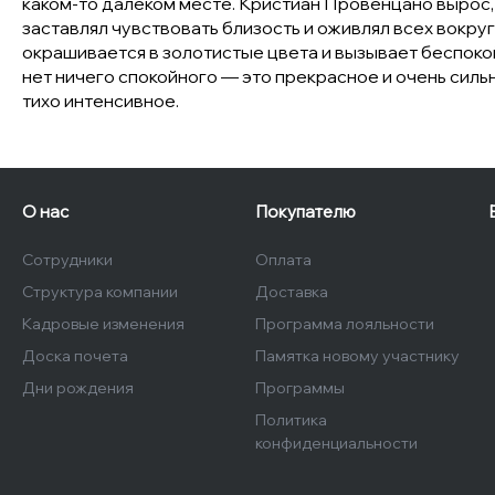
каком-то далеком месте. Кристиан Провенцано вырос, с
заставлял чувствовать близость и оживлял всех вокруг
окрашивается в золотистые цвета и вызывает беспокой
нет ничего спокойного — это прекрасное и очень сил
тихо интенсивное.
О нас
Покупателю
Сотрудники
Оплата
Структура компании
Доставка
Кадровые изменения
Программа лояльности
Доска почета
Памятка новому участнику
Дни рождения
Программы
Политика
конфиденциальности