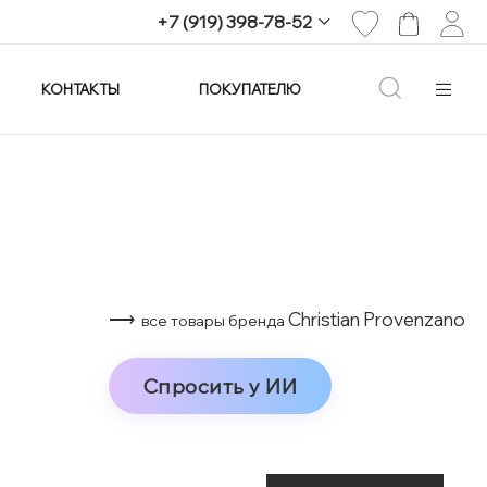
+7 (919) 398-78-52
КОНТАКТЫ
ПОКУПАТЕЛЮ
+7 (919) 398-78-52
г. Екатеринбург,
проспект Ленина, 25
Пн-Вс: 11:00-21:00
info@imagine-parfum.ru
⟶
Christian Provenzano
все товары бренда
Спросить у ИИ