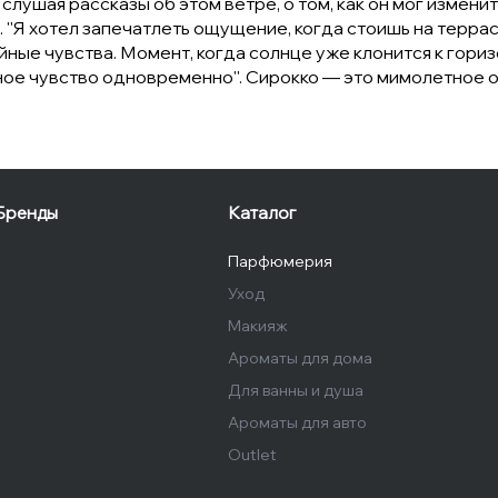
лушая рассказы об этом ветре, о том, как он мог изменит
. ''Я хотел запечатлеть ощущение, когда стоишь на терра
ные чувства. Момент, когда солнце уже клонится к горизо
ьное чувство одновременно''. Сирокко — это мимолетное
Бренды
Каталог
Парфюмерия
Уход
Макияж
Ароматы для дома
Для ванны и душа
Ароматы для авто
Outlet