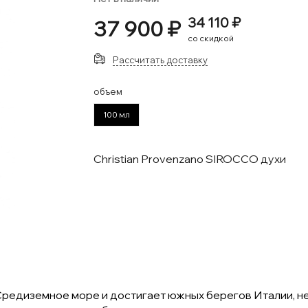
34 110 ₽
37 900 ₽
со скидкой
Рассчитать доставку
объем
100 мл
Christian Provenzano SIROCCO духи
Средиземное море и достигает южных берегов Италии, нес