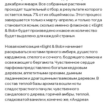
декабря и января. Все собранные растения
проходят тщательный отбор, в результате которого
остается лишь 7% от их общей массы. Этот процесс
завершается только к марту-апрелю, и только тогда
становится ясным, сколько именно флаконов с «Eight
& Bob» будет произведено и какое их количество
будет выделено для каждой страны».
Новая композиция «Eight & Bob» начинает
раскрываться нотами пряного имбиря, душистого
кардамона, спелого и сочного, бодрящего лимона и
освежающего бергамота. Чувственное сердце
парфюма представлено богатым кедровым
деревом, аппетитными орехами, дымным
ладанником и драгоценным гваяковым деревом. В
состав теплой базы аромата вошли ноты
сладострастного пачули, чувственного
сандалового дерева, горячей амбры, теплой,
сладковатой ванили и, конечно же, «Андреа».