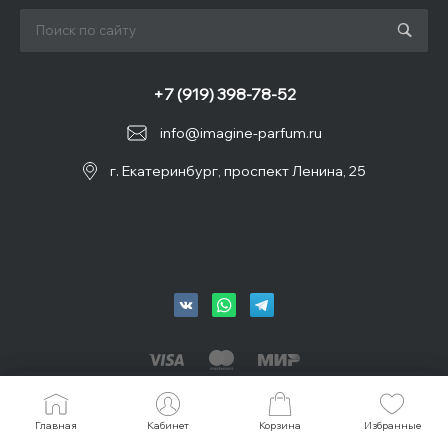
+7 (919) 398-78-52
info@imagine-parfum.ru
г. Екатеринбург, проспект Ленина, 25
© 2026 IMAGINE, Все права защищены
Главная
Главная
Кабинет
Кабинет
Корзина
Корзина
Избранные
Избранные