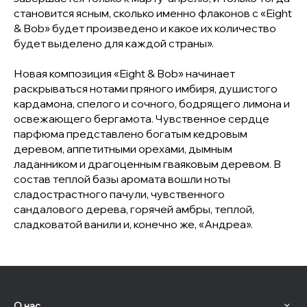
становится ясным, сколько именно флаконов с «Eight
& Bob» будет произведено и какое их количество
будет выделено для каждой страны».
Новая композиция «Eight & Bob» начинает
раскрываться нотами пряного имбиря, душистого
кардамона, спелого и сочного, бодрящего лимона и
освежающего бергамота. Чувственное сердце
парфюма представлено богатым кедровым
деревом, аппетитными орехами, дымным
ладанником и драгоценным гваяковым деревом. В
состав теплой базы аромата вошли ноты
сладострастного пачули, чувственного
сандалового дерева, горячей амбры, теплой,
сладковатой ванили и, конечно же, «Андреа».
О нас