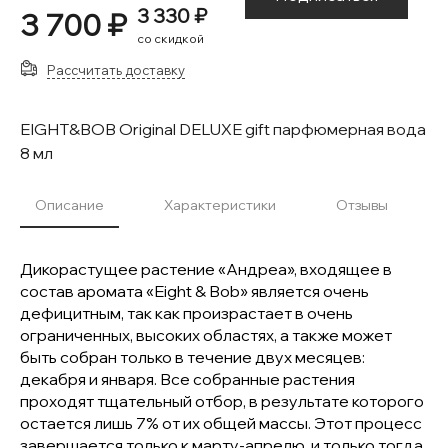
3 330 ₽
3 700 ₽
со скидкой
Рассчитать доставку
EIGHT&BOB Original DELUXE gift парфюмерная вода
8 мл
Описание
Характеристики
Отзывы
Дикорастущее растение «Андреа», входящее в
состав аромата «Eight & Bob» является очень
дефицитным, так как произрастает в очень
ограниченных, высоких областях, а также может
быть собран только в течение двух месяцев:
декабря и января. Все собранные растения
проходят тщательный отбор, в результате которого
остается лишь 7% от их общей массы. Этот процесс
завершается только к марту-апрелю, и только тогда