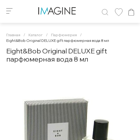
Главная
/
Каталог
/
Парфюмерия
/
Eight&Bob Original DELUXE gift парфюмерная вода 8 мл
Eight&Bob Original DELUXE gift
парфюмерная вода 8 мл