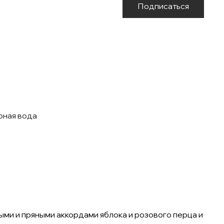
Подписаться
ная вода
ми и пряными аккордами яблока и розового перца и