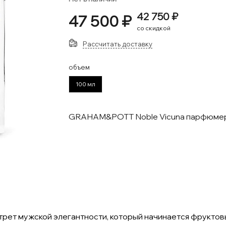
42 750 ₽
47 500 ₽
со скидкой
Рассчитать доставку
объем
100 мл
GRAHAM&POTT Noble Vicuna парфюмер
рет мужской элегантности, который начинается фруктовы