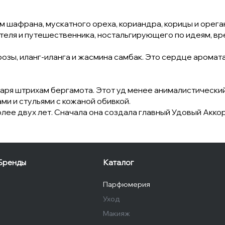
афрана, мускатного ореха, кориандра, корицы и орегано
еля и путешественника, ностальгирующего по идеям, вр
розы, иланг-иланга и жасмина самбак. Это сердце аромат
годаря штрихам бергамота. Этот уд менее анималистическ
и и стульями с кожаной обивкой.
ее двух лет. Сначала она создала главный Удовый Аккор
Бренды
Каталог
Парфюмерия
Уход
Макияж