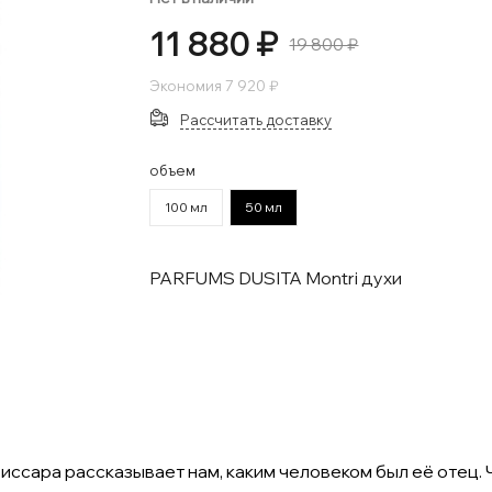
11 880 ₽
19 800 ₽
Экономия
7 920 ₽
Рассчитать доставку
объем
100 мл
50 мл
PARFUMS DUSITA Montri духи
ссара рассказывает нам, каким человеком был её отец. 