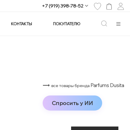
+7 (919) 398-78-52
КОНТАКТЫ
ПОКУПАТЕЛЮ
+7 (919) 398-78-52
г. Екатеринбург,
проспект Ленина, 25
Пн-Вс: 11:00-21:00
info@imagine-parfum.ru
⟶
Parfums Dusita
все товары бренда
Спросить у ИИ