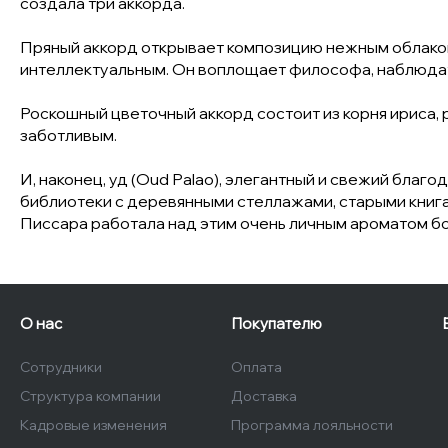
создала три аккорда.
Пряный аккорд открывает композицию нежным облаком ш
интеллектуальным. Он воплощает философа, наблюдат
Роскошный цветочный аккорд состоит из корня ириса, 
заботливым.
И, наконец, уд (Oud Palao), элегантный и свежий бла
библиотеки с деревянными стеллажами, старыми книгам
Писсара работала над этим очень личным ароматом бол
О нас
Покупателю
Сотрудники
Оплата
Структура компании
Доставка
Кадровые изменения
Программа лояльности