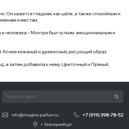
. Он кажется гладким, как шёлк, а также спокойным и
еменам и местам.
а и человека – Монтри был чутким, эмоциональным и
ий, более кожаный и древесный, рисующий образ
д, а затем добавила к нему Цветочный и Пряный.
+7 (919) 398-78-52
info@imagine-parfum.ru
г. Екатеринбург,