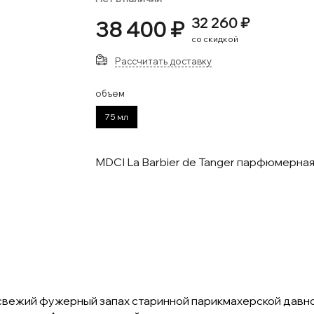
32 260 ₽
38 400 ₽
со скидкой
Рассчитать доставку
объем
75 мл
MDCI La Barbier de Tanger парфюмерна
 свежий фужерный запах старинной парикмахерской давно