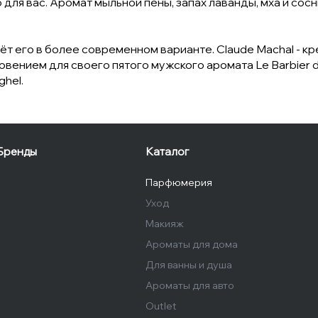
 для вас. Аромат мыльной пены, запах лаванды, мха и сос
 его в более современном варианте. Claude Machal - кр
овением для своего пятого мужского аромата Le Barbier 
hel.
Бренды
Каталог
Парфюмерия
Уход
Макияж
Ароматы для дома
Для ванны и душа
Ароматы для авто
Outlet