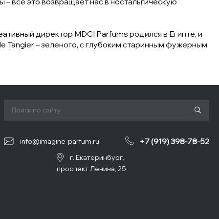
ны – всё это возвращает нас в ностальгическую
еативный директор MDCI Parfums родился в Египте, и
de Tangier – зеленого, с глубоким старинным фужерным
+7 (919) 398-78-52
info@imagine-parfum.ru
г. Екатеринбург,
проспект Ленина, 25