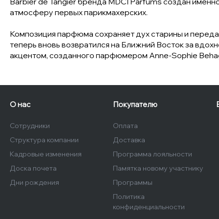
Barbier de Tangier бренда MDCI Parfums создан именно
атмосферу первых парикмахерских.
Композиция парфюма сохраняет дух старины и передаёт
теперь вновь возвратился на Ближний Восток за вдохн
акцентом, созданного парфюмером Anne-Sophie Behag
О нас
Покупателю
Сотрудники
Оплата
Структура компании
Доставка
Кадровые изменения
Программа лояльности
Доска почета
Памятка новому участнику
Дни рождения
Программы
Политика
конфиденциальности