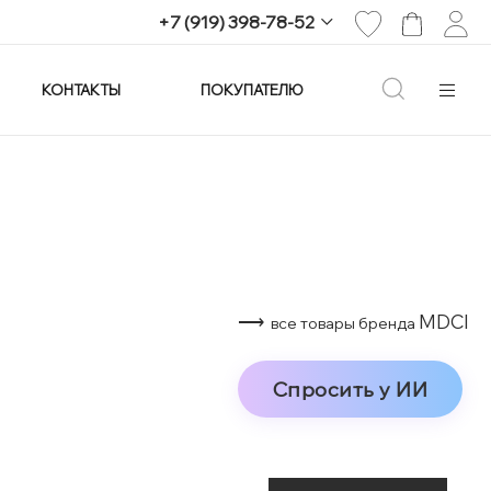
+7 (919) 398-78-52
КОНТАКТЫ
ПОКУПАТЕЛЮ
+7 (919) 398-78-52
г. Екатеринбург,
проспект Ленина, 25
Пн-Вс: 11:00-21:00
info@imagine-parfum.ru
⟶
MDCI
все товары бренда
Спросить у ИИ