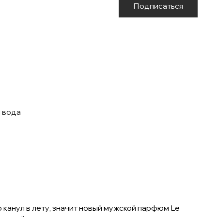
Подписаться
я вода
 канул в лету, значит новый мужской парфюм Le