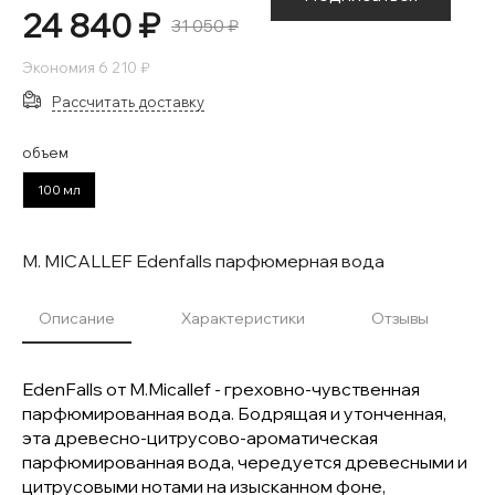
24 840 ₽
31 050 ₽
Экономия
6 210 ₽
Рассчитать доставку
объем
100 мл
M. MICALLEF Edenfalls парфюмерная вода
Описание
Характеристики
Отзывы
EdenFalls от M.Micallef - греховно-чувственная
парфюмированная вода. Бодрящая и утонченная,
эта древесно-цитрусово-ароматическая
парфюмированная вода, чередуется древесными и
цитрусовыми нотами на изысканном фоне,