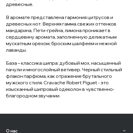
древесные.
В аромате представлена гармония цитрусов и
древесных нот. Верхняя гамма свежих оттенков
мандарина, Пети-грейна, лимона проникает в
сердцевину аромата, заполненную деликатным
мускатным орехом, броским шалфеем и нежной
лаванды.
База – классика шипра: дубовый мох, насыщенный
пачули и многослойный ветивер. Черный стильный
флакон парфюма, как отражение брутального
мужского стиля. Cravache Robert Piguet - это
изысканный шипровый одеколон в чувственно-
благородном звучании.
О нас