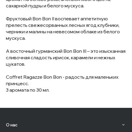
сахарной пудры и белого мускуса.
Фруктовый Bon Bon II воспевает аппетитную
прелесть свежесорванных лесных ягод клубники,
черники и малины на невесомом облаке из белого
мускуса.
А восточный гурманский Bon Bon III – это изысканная
сливочная сладость ирисок, карамели и нежных
цукатов.
Coffret Ragazze Bon Bon - радость для маленьких
принцесс.
3 аромата по 30 мл.
О нас