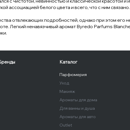
лся с чистотой, невинностью и классической красотой и 
кой ассоциацией белого цвета и всего, что с ним связано.
ества отвлекающих подробностей, однако при этом его н
те. Легкий ненавязчивый аромат Byredo Parfums Blanche 
ки.
Бренды
Каталог
Парфюмерия
Уход
Макияж
Ароматы для дома
Для ванны и душа
Ароматы для авто
Outlet