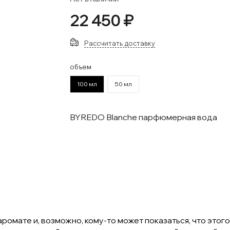
22 450 ₽
Рассчитать доставку
объем
100 мл
50 мл
BYREDO Blanche парфюмерная вода
аромате и, возможно, кому-то может показаться, что этог