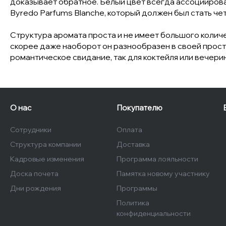
доказывает обратное. Белый цвет всегда ассоциирова
Byredo Parfums Blanche, который должен был стать чет
Структура аромата проста и не имеет большого колич
скорее даже наоборот он разнообразен в своей просто
романтическое свидание, так для коктейля или вечерин
О нас
Покупателю
Сотрудники
Оплата
Структура компании
Доставка
Кадровые изменения
Программа лояльности
Доска почета
Памятка новому участнику
Дни рождения
Программы
Политика
конфиденциальности