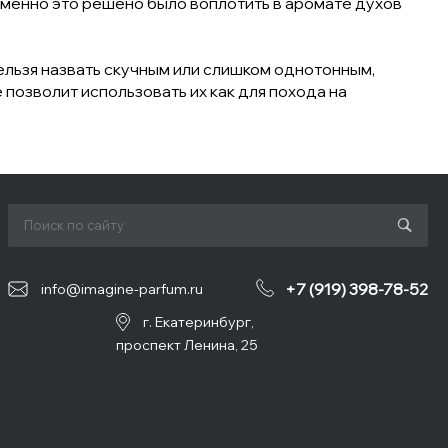
именно это решено было воплотить в аромате духов
ельзя назвать скучным или слишком однотонным,
позволит использовать их как для похода на
+7 (919) 398-78-52
info@imagine-parfum.ru
г. Екатеринбург,
проспект Ленина, 25