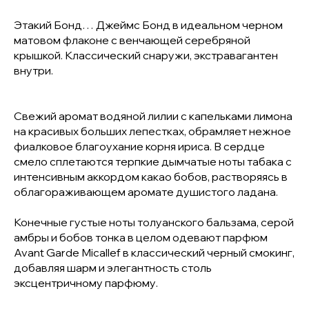
Этакий Бонд… Джеймс Бонд в идеальном черном
матовом флаконе с венчающей серебряной
крышкой. Классический снаружи, экстравагантен
внутри.
Свежий аромат водяной лилии с капельками лимона
на красивых больших лепестках, обрамляет нежное
фиалковое благоухание корня ириса. В сердце
смело сплетаются терпкие дымчатые ноты табака с
интенсивным аккордом какао бобов, растворяясь в
облагораживающем аромате душистого ладана.
Конечные густые ноты толуанского бальзама, серой
амбры и бобов тонка в целом одевают парфюм
Avant Garde Micallef в классический черный смокинг,
добавляя шарм и элегантность столь
эксцентричному парфюму.