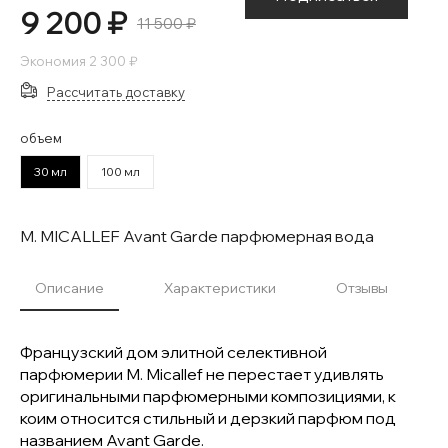
9 200 ₽
11 500 ₽
Экономия
2 300 ₽
Рассчитать доставку
объем
30 мл
100 мл
M. MICALLEF Avant Garde парфюмерная вода
Описание
Характеристики
Отзывы
Французский дом элитной селективной
парфюмерии M. Micallef не перестает удивлять
оригинальными парфюмерными композициями, к
коим относится стильный и дерзкий парфюм под
названием Avant Garde.