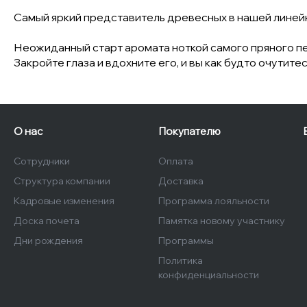
Самый яркий представитель древесных в нашей линейк
Неожиданный старт аромата ноткой самого пряного пе
Закройте глаза и вдохните его, и вы как будто очутите
О нас
Покупателю
Сотрудники
Оплата
Структура компании
Доставка
Кадровые изменения
Программа лояльности
Доска почета
Памятка новому участнику
Дни рождения
Программы
Политика
конфиденциальности