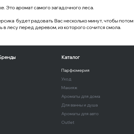
е. Это аромат самого загадочного леса.
рсика будет радовать Вас несколько минут, чтобы потом
сь в лесу перед деревом, из которого сочится смола.
Бренды
Каталог
Парфюмерия
Уход
Макияж
Ароматы для дома
Для ванны и душа
Ароматы для авто
Outlet