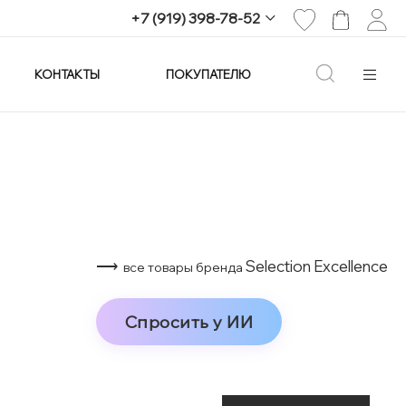
+7 (919) 398-78-52
КОНТАКТЫ
ПОКУПАТЕЛЮ
+7 (919) 398-78-52
г. Екатеринбург,
проспект Ленина, 25
Пн-Вс: 11:00-21:00
info@imagine-parfum.ru
⟶
Selection Excellence
все товары бренда
Спросить у ИИ