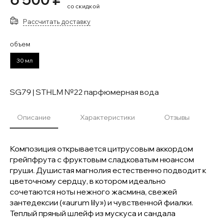
со скидкой
Рассчитать доставку
объем
30 мл
SG79 | STHLM №22 парфюмерная вода
Описание
Характеристики
Отзывы
Композиция открывается цитрусовым аккордом
грейпфрута с фруктовым сладковатым нюансом
груши. Душистая магнолия естественно подводит к
цветочному сердцу, в котором идеально
сочетаются ноты нежного жасмина, свежей
зантедексии («aurum lily») и чувственной фиалки.
Теплый пряный шлейф из мускуса и сандала