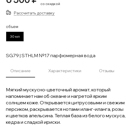
со скидкой
Рассчитать доставку
объем
30 мл
SG79 | STHLM №17 парфюмерная вода
Описание
Характеристики
Отзывы
Мягкий мускусно-цветочный аромат, который
напоминает нам об океане и нагретой ярким
солнцем коже. Открывается цитрусовыми и свежим
персиком, раскрывается нотами иланг-иланга, розы
и цветков апельсина. Теплая база из белого мускуса,
кедра и сладкой ириски.