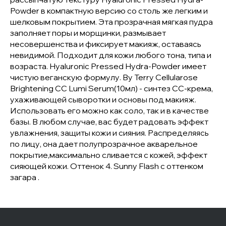
Powder в компактную версию со столь же легким и
шелковым покрытием. Эта прозрачная мягкая пудра
заполняет поры и морщинки, размывает
несовершенства и фиксирует макияж, оставаясь
невидимой. Подходит для кожи любого тона, типа и
возраста. Hyaluronic Pressed Hydra-Powder имеет
чистую веганскую формулу. By Terry Cellularose
Brightening CC Lumi Serum(10мл) - синтез СС-крема,
ухаживающей сыворотки и основы под макияж.
Использовать его можно как соло, так и в качестве
базы. В любом случае, вас будет радовать эффект
увлажнения, защиты кожи и сияния. Распределяясь
по лицу, она дает полупрозрачное акварельное
покрытие,максимально сливается с кожей, эффект
сияющей кожи. Оттенок 4. Sunny Flash с оттенком
загара .