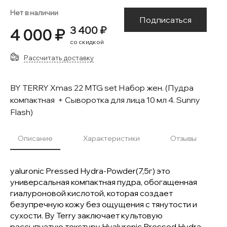
Нет в наличии
Подписаться
3 400 ₽
4 000 ₽
со скидкой
Рассчитать доставку
BY TERRY Xmas 22 MTG set Набор жен. (Пудра
компактная + Сыворотка для лица 10 мл 4. Sunny
Flash)
Описание
Характеристики
Отзывы
yaluronic Pressed Hydra-Powder(7,5г) это
универсальная компактная пудра, обогащенная
гиалуроновой кислотой, которая создает
безупречную кожу без ощущения с тянутости и
сухости. By Terry заключает культовую
рассыпчатую текстуру Hyaluronic Pressed Hydra-