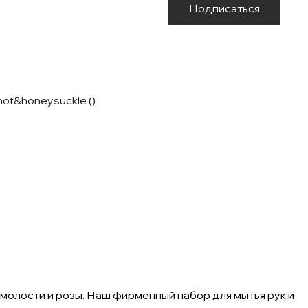
Подписаться
t&honeysuckle ()
олости и розы. Наш фирменный набор для мытья рук и