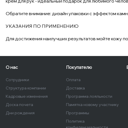
крем для рук - идеальный подарок для любимого челов
Обратите внимание: дизайн упаковки с эффектом кам
УКАЗАНИЯ ПО ПРИМЕНЕНИЮ
Для достижения наилучших результатов мойте кожу по
О нас
Покупателю
Сотрудники
Оплата
Структура компании
Доставка
Кадровые изменения
Программа лояльности
Доска почета
Памятка новому участнику
Дни рождения
Программы
Политика
конфиденциальности