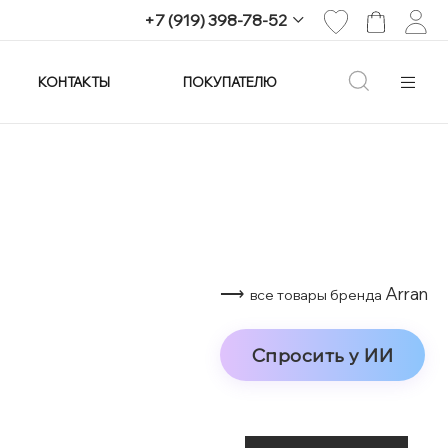
+7 (919) 398-78-52
КОНТАКТЫ
ПОКУПАТЕЛЮ
+7 (919) 398-78-52
г. Екатеринбург,
проспект Ленина, 25
Пн-Вс: 11:00-21:00
info@imagine-parfum.ru
⟶
Arran
все товары бренда
Спросить у ИИ