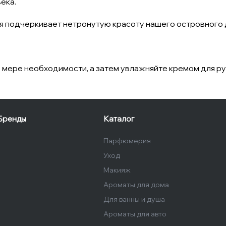
ека.
ня подчеркивает нетронутую красоту нашего островного 
 мере необходимости, а затем увлажняйте кремом для ру
Бренды
Каталог
Парфюмерия
Уход
Макияж
Ароматы для дома
Для ванны и душа
Ароматы для авто