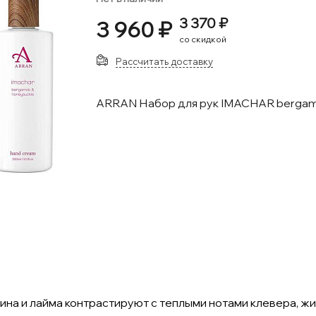
3 370 ₽
3 960 ₽
со скидкой
Рассчитать доставку
ARRAN Набор для рук IMACHAR bergamo
а и лайма контрастируют с теплыми нотами клевера, жим