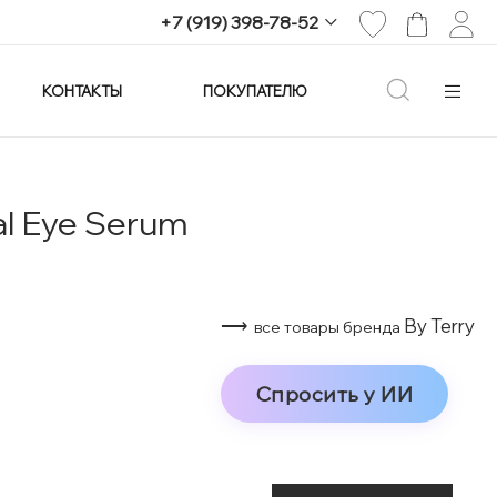
+7 (919) 398-78-52
КОНТАКТЫ
ПОКУПАТЕЛЮ
+7 (919) 398-78-52
г. Екатеринбург,
проспект Ленина, 25
Пн-Вс: 11:00-21:00
info@imagine-parfum.ru
al Eye Serum
⟶
By Terry
все товары бренда
Спросить у ИИ