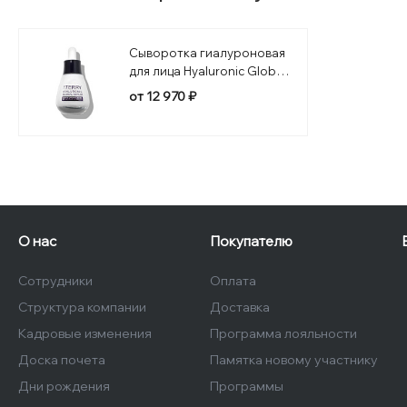
Сыворотка гиалуроновая
для лица Hyaluronic Global
Serum
от 12 970 ₽
О нас
Покупателю
Сотрудники
Оплата
Структура компании
Доставка
Кадровые изменения
Программа лояльности
Доска почета
Памятка новому участнику
Дни рождения
Программы