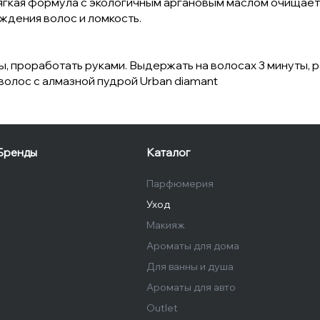
ягкая формула с экологичным аргановым маслом очищает 
дения волос и ломкость.
ы, проработать руками. Выдержать на волосах 3 минуты, 
олос с алмазной пудрой Urban diamant
Бренды
Каталог
Парфюмерия
Уход
Макияж
Ароматы для дома
Для ванны и душа
Ароматы для авто
Outlet