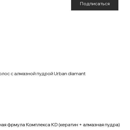
Подписаться
лос с алмазной пудрой Urban diamant
ая фрмула Комплекса KD (кератин + алмазная пудра)