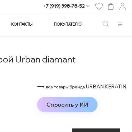
+7 (919) 398-78-52
КОНТАКТЫ
ПОКУПАТЕЛЮ
+7 (919) 398-78-52
г. Екатеринбург,
проспект Ленина, 25
Пн-Вс: 11:00-21:00
info@imagine-parfum.ru
ой Urban diamant
⟶
URBAN KERATIN
все товары бренда
Спросить у ИИ