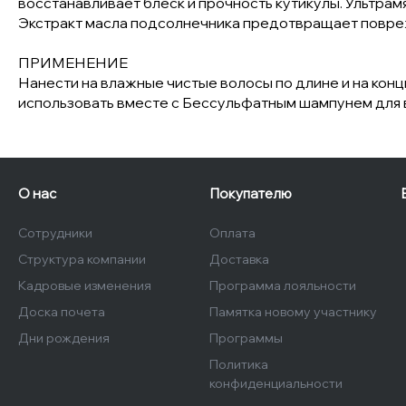
восстанавливает блеск и прочность кутикулы. Ультрам
Экстракт масла подсолнечника предотвращает повреж
ПРИМЕНЕНИЕ
Нанести на влажные чистые волосы по длине и на конц
использовать вместе с Бессульфатным шампунем для в
О нас
Покупателю
Сотрудники
Оплата
Структура компании
Доставка
Кадровые изменения
Программа лояльности
Доска почета
Памятка новому участнику
Дни рождения
Программы
Политика
конфиденциальности