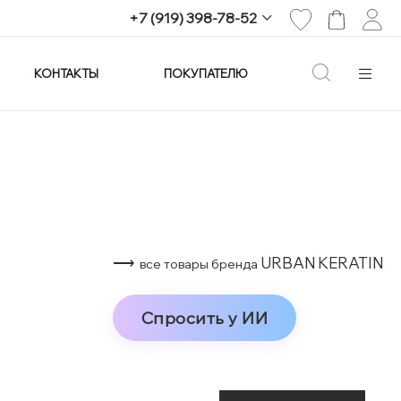
+7 (919) 398-78-52
КОНТАКТЫ
ПОКУПАТЕЛЮ
+7 (919) 398-78-52
г. Екатеринбург,
проспект Ленина, 25
Пн-Вс: 11:00-21:00
info@imagine-parfum.ru
⟶
URBAN KERATIN
все товары бренда
Спросить у ИИ