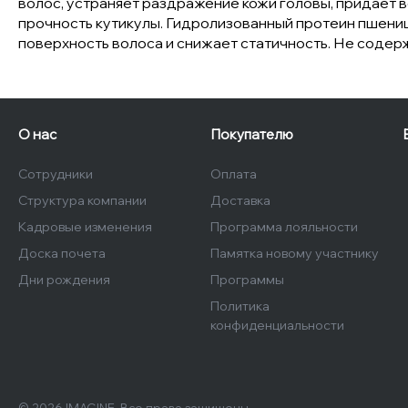
волос, устраняет раздражение кожи головы, придает в
прочность кутикулы. Гидролизованный протеин пшениц
поверхность волоса и снижает статичность. Не содерж
О нас
Покупателю
Сотрудники
Оплата
Структура компании
Доставка
Кадровые изменения
Программа лояльности
Доска почета
Памятка новому участнику
Дни рождения
Программы
Политика
конфиденциальности
© 2026 IMAGINE, Все права защищены