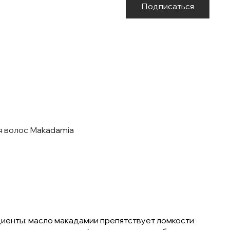
Подписаться
 волос Makadamia
диенты: масло макадамии препятствует ломкости