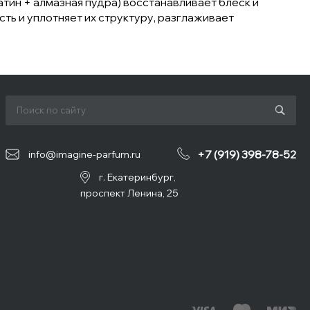
тин + алмазная пудра) восстанавливает блеск и
ь и уплотняет их структуру, разглаживает
+7 (919) 398-78-52
info@imagine-parfum.ru
г. Екатеринбург,
проспект Ленина, 25