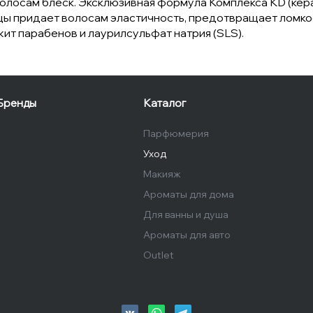
олосам блеск. Эксклюзивная формула Комплекса KD (кера
ы придает волосам эластичность, предотвращает ломкост
ит парабенов и лаурилсульфат натрия (SLS).
Бренды
Каталог
Парфюмерия
Уход
Макияж
Ароматы для дома
Для ванны и душа
Ароматы для авто
Outlet