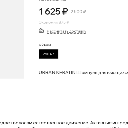
1 625 ₽
2 500 ₽
Экономия
875 ₽
Рассчитать доставку
объем
250 мл
URBAN KERATIN Шампунь для вьющихся
ридает волосам естественное движение. Активные ингре