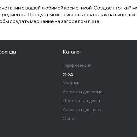
сочетании с вашей любимой косметикой. Создает тонкий 
гредиенты. Продукт можно использовать как на лице, так 
чтобы создать мерцание на загорелом лице.
Бренды
Каталог
Парфюмерия
Уход
Макияж
Ароматы для дома
Для ванны и душа
Ароматы для авто
Outlet