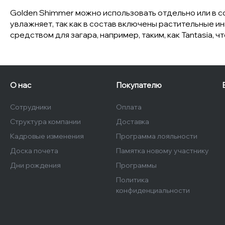
Golden Shimmer можно использовать отдельно или в 
увлажняет, так как в состав включены растительные ин
средством для загара, например, таким, как Tantasia, 
О нас
Покупателю
Сотрудники
Оплата
Структура компании
Доставка
Кадровые изменения
Программа лояльности
Доска почета
Памятка новому участнику
Дни рождения
Программы
Политика
конфиденциальности