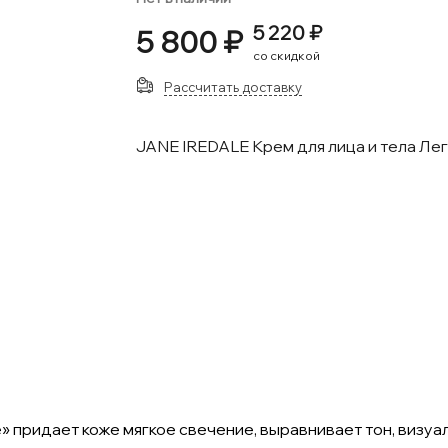
5 220 ₽
5 800 ₽
со скидкой
Рассчитать доставку
JANE IREDALE Крем для лица и тела Ле
» придает коже мягкое свечение, выравнивает тон, визуа