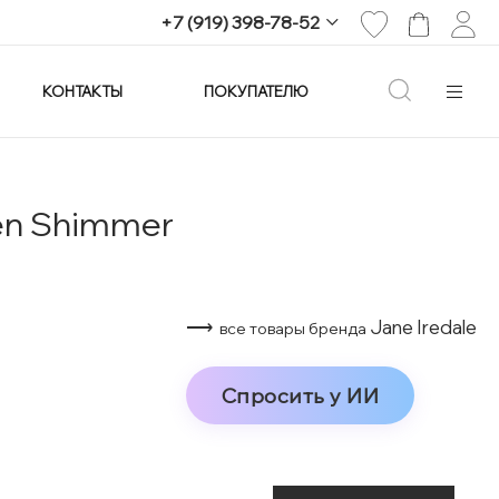
+7 (919) 398-78-52
КОНТАКТЫ
ПОКУПАТЕЛЮ
+7 (919) 398-78-52
г. Екатеринбург,
проспект Ленина, 25
Пн-Вс: 11:00-21:00
info@imagine-parfum.ru
en Shimmer
⟶
Jane Iredale
все товары бренда
Спросить у ИИ